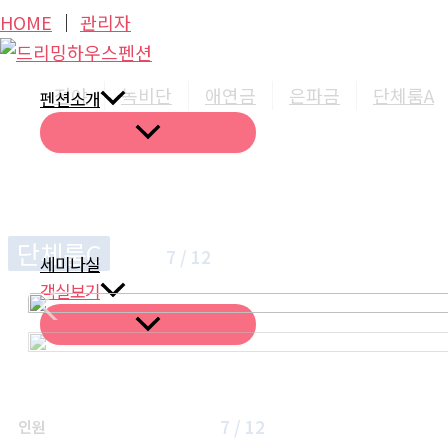
콘
HOME
│
관리자
텐
츠
정야
녹비단
애연금
은파금
단체룸A
펜션소개
로
건
너
뛰
기
단체룸C
7 / 12
세미나실
객실보기
7 / 12
인원