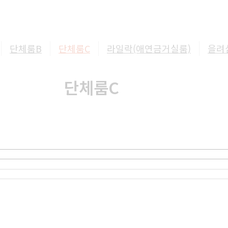
단체룸B
단체룸C
라일락(애연금거실룸)
을려
단체룸C