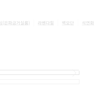
심(은파금거실룸)
라벤다힐
백모단
석연화