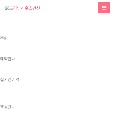
콘
텐
츠
로
건
너
전화
뛰
기
예약안내
실시간예약
객실안내