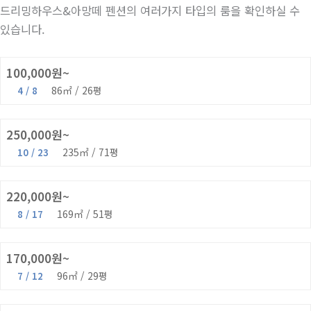
드리밍하우스&아망떼 펜션의 여러가지 타입의 룸을 확인하실 수
있습니다.
녹비단(투룸)
100,000원~
86㎡ / 26평
4 / 8
단체룸A
250,000원~
235㎡ / 71평
10 / 23
단체룸B
220,000원~
169㎡ / 51평
8 / 17
단체룸C
170,000원~
96㎡ / 29평
7 / 12
라벤다힐