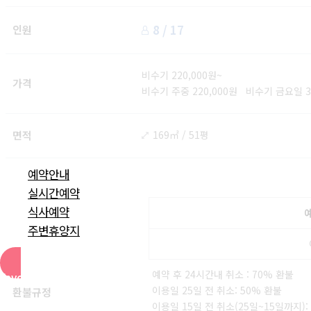
8 / 17
인원
비수기 220,000원~
가격
비수기 주중 220,000원 비수기 금요일 3
면적
169㎡ / 51평
예약안내
실시간예약
식사예약
주변휴양지
예약 후 24시간내 취소 : 70% 환불
Favorite
이용일 25일 전 취소: 50% 환불
환불규정
이용일 15일 전 취소(25일~15일까지):