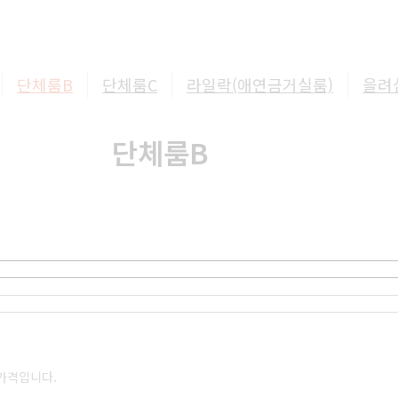
단체룸B
단체룸C
라일락(애연금거실룸)
을려
단체룸B
 가격입니다.