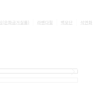
심(은파금거실룸)
라벤다힐
백모단
석연화