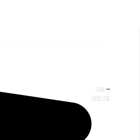
다음
라벤다힐