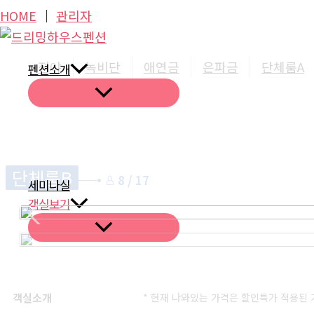
콘
HOME
│
관리자
텐
츠
정야
녹비단
애연금
은파금
단체룸A
펜션소개
로
건
너
뛰
기
단체룸B
8 / 17
세미나실
객실보기
객실소개
* 현재 나와있는 가격은 할인특가 적용된