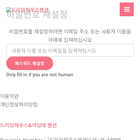
콘
비밀번호 재설정
텐
츠
로
비밀번호를 재설정하려면 이메일 주소 또는 사용자 이름을
건
아래에 입력하십시오
너
뛰
기
Only fill in if you are not human
이용약관
개인정보처리방침
드리밍하우스&아망떼 펜션
Business Number : (드리밍하우스펜션)126-25-34988