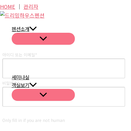
콘
HOME
│
관리자
텐
츠
펜션소개
로
로그인
건
너
아이디 또는 이메일
*
뛰
기
세미나실
비밀번호
*
객실보기
Only fill in if you are not human